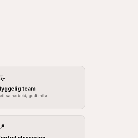
🤝
Hyggelig team
ett samarbeid, godt miljø
📍
entral plassering