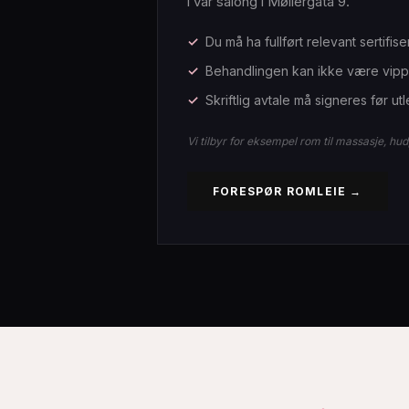
i vår salong i Møllergata 9.
Du må ha fullført relevant sertifise
Behandlingen kan ikke være vippe
Skriftlig avtale må signeres før ut
Vi tilbyr for eksempel rom til massasje, hu
FORESPØR ROMLEIE →