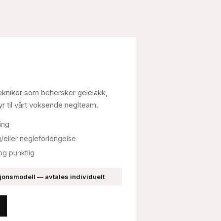
ekniker som behersker gelelakk,
r til vårt voksende neglteam.
ring
/eller negleforlengelse
og punktlig
jonsmodell — avtales individuelt