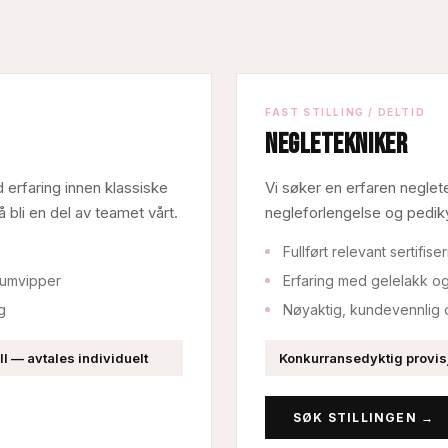
FAST STILLING / DELTID
Negletekniker
 erfaring innen klassiske
Vi søker en erfaren neglet
bli en del av teamet vårt.
negleforlengelse og pediky
Fullført relevant sertifise
olumvipper
Erfaring med gelelakk og
g
Nøyaktig, kundevennlig 
 — avtales individuelt
Konkurransedyktig provis
SØK STILLINGEN →