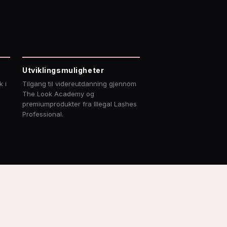
Utviklingsmuligheter
 i
Tilgang til videreutdanning gjennom
The Look Academy og
premiumprodukter fra Illegal Lashes
Professional.