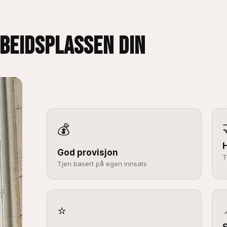
RBEIDSPLASSEN DIN
💰
God provisjon
T
Tjen basert på egen innsats
⭐
S