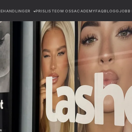
BEHANDLINGER
PRISLISTE
OM OSS
ACADEMY
FAQ
BLOGG
JOBB