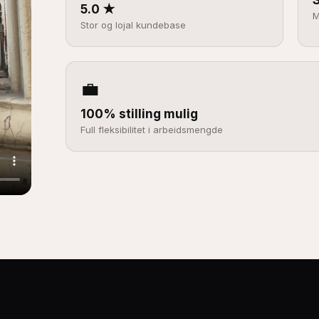
5.0 ★
M
Stor og lojal kundebase
💼
100% stilling mulig
Full fleksibilitet i arbeidsmengde