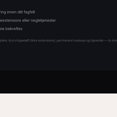
ring innen ditt fagfelt
extensions eller negletjenester
leie bekreftes
dpleie, bryn/vippeløft (ikke extensions), permanent makeup og lignende — ta kon