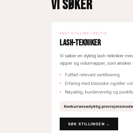
VI SØKER
FAST STILLING / DELTID
Lash-tekniker
Vi søker en dyktig lash-tekniker med
vipper og volumvipper, som ønsker å 
Fullført relevant sertifisering
Erfaring med klassiske og/eller v
Nøyaktig, kundevennlig og punktli
Konkurransedyktig provisjonsmodell
SØK STILLINGEN →