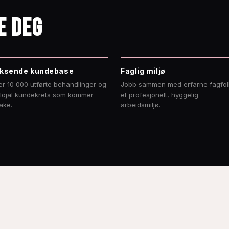
E DEG
ksende kundebase
Faglig miljø
r 10 000 utførte behandlinger og
Jobb sammen med erfarne fagfolk
 lojal kundekrets som kommer
et profesjonelt, hyggelig
bake.
arbeidsmiljø.