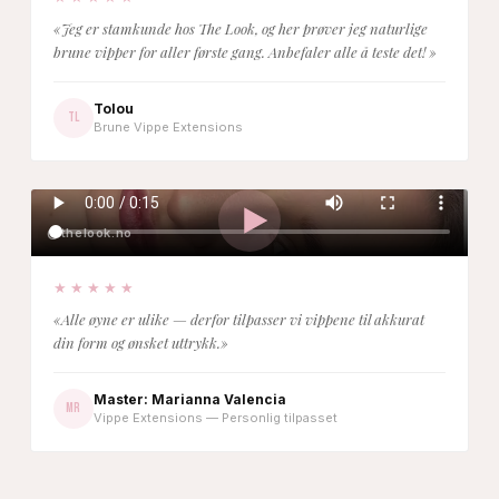
«Jeg er stamkunde hos The Look, og her prøver jeg naturlige
brune vipper for aller første gang. Anbefaler alle å teste det! »
Tolou
TL
Brune Vippe Extensions
@thelook.no
★★★★★
«Alle øyne er ulike — derfor tilpasser vi vippene til akkurat
din form og ønsket uttrykk.»
Master: Marianna Valencia
MR
Vippe Extensions — Personlig tilpasset