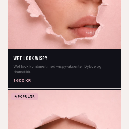
WET LOOK WISPY
Wet look kombinert med wispy-aksenter. Dybde og
dramatikk.
1 600 KR
★ POPULÆR