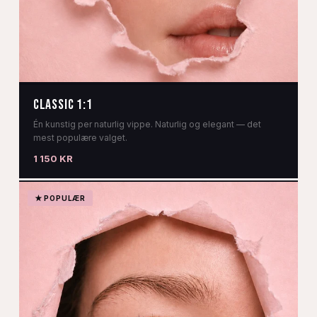
CLASSIC 1:1
Én kunstig per naturlig vippe. Naturlig og elegant — det
mest populære valget.
1 150 KR
★ POPULÆR