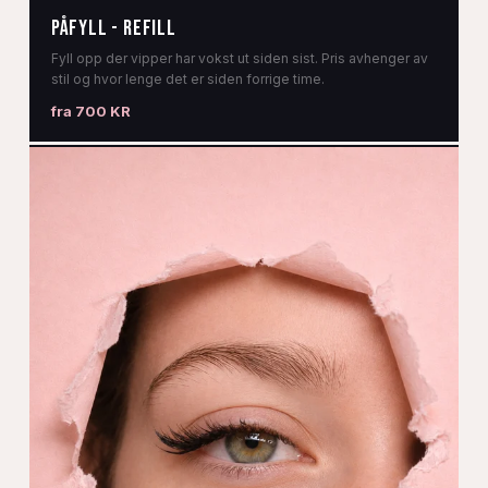
Påfyll - Refill
Fyll opp der vipper har vokst ut siden sist. Pris avhenger av
stil og hvor lenge det er siden forrige time.
fra 700 KR