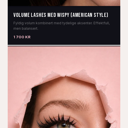
Volume lashes med wispy (American style)
Fyldig volum kombinert med tydelige aksenter. Effektfull,
men balansert.
1 700 KR