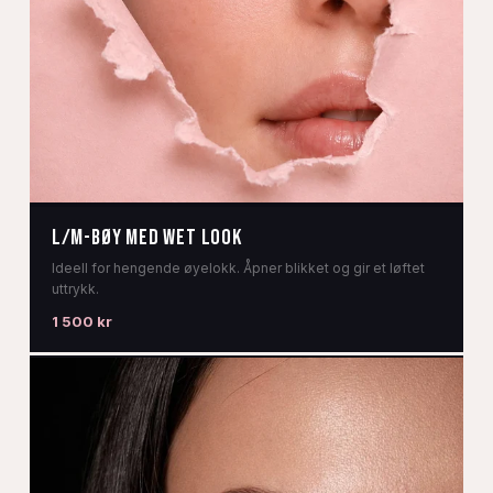
L/M-bøy med wet look
Ideell for hengende øyelokk. Åpner blikket og gir et løftet
uttrykk.
1 500 kr