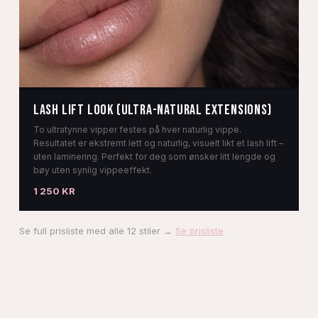
Lash lift look (ultra-natural extensions)
To ultratynne vipper festes på hver naturlig vippe.
Resultatet er ekstremt lett og naturlig, visuelt likt et lash lift –
uten laminering. Perfekt for deg som ønsker litt lengde og
bøy uten synlig vippeeffekt.
1 250 KR
Se full prisliste med alle 12 stiler →
Se prisliste