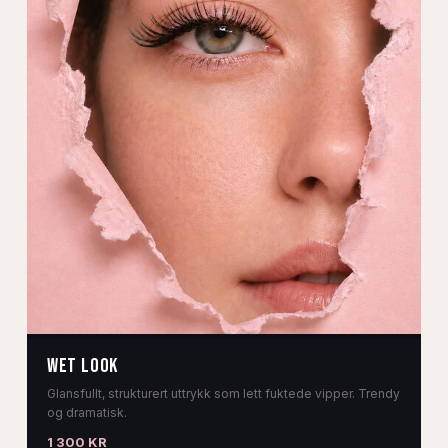
WET LOOK
Glansfullt, strukturert uttrykk som lett fuktede vipper. Trendy
og dramatisk.
1 300 KR