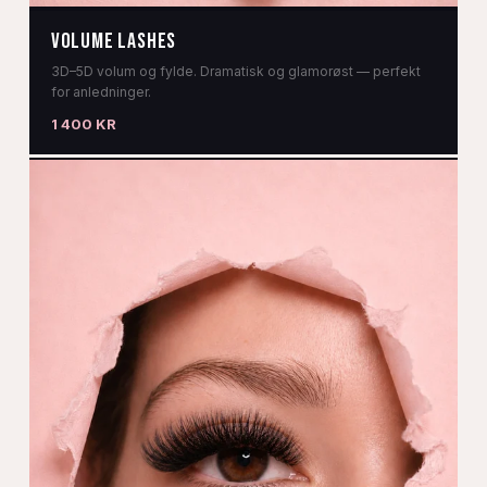
VOLUME LASHES
3D–5D volum og fylde. Dramatisk og glamorøst — perfekt
for anledninger.
1 400 KR