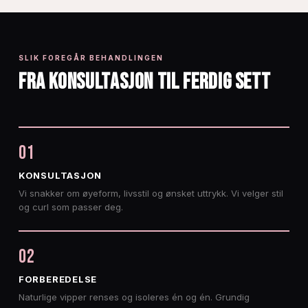
SLIK FOREGÅR BEHANDLINGEN
FRA KONSULTASJON TIL FERDIG SETT
01
KONSULTASJON
Vi snakker om øyeform, livsstil og ønsket uttrykk. Vi velger stil
og curl som passer deg.
02
FORBEREDELSE
Naturlige vipper renses og isoleres én og én. Grundig