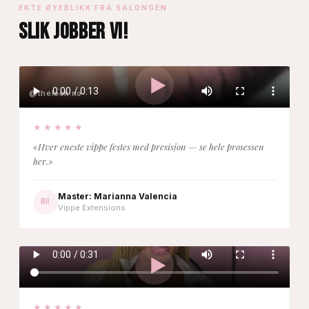
EKTE ØYEBLIKK FRA SALONGEN
SLIK JOBBER VI!
@thelook.no
★★★★★
«Hver eneste vippe festes med presisjon — se hele prosessen
her.»
Master: Marianna Valencia
MR
Vippe Extensions
★★★★★