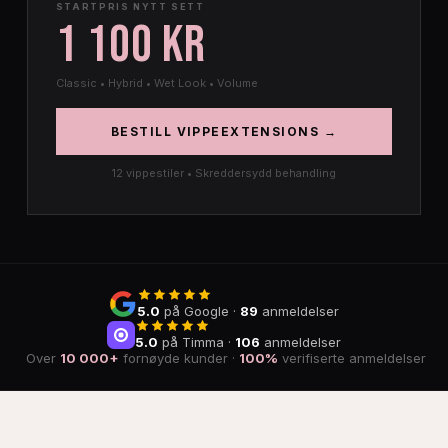
STARTPRIS NYTT SETT
1 100 KR
Classic • Hybrid • Wet Look • Volume
BESTILL VIPPEEXTENSIONS →
12 vippestiler • Skreddersydd behandling
5.0
på Google ·
89
anmeldelser
5.0
på Timma ·
106
anmeldelser
Over
10 000+
fornøyde kunder ·
100%
verifiserte anmeldelser