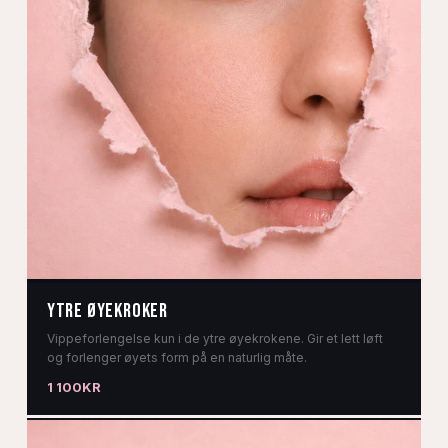
Ytre Øyekroker
Vippeforlengelse kun i de ytre øyekrokene. Gir et lett løft
og forlenger øyets form på en naturlig måte.
1 100KR